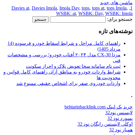
ماشین های جدید
Davies at
,
Davies Imola
,
Imola Day
,
tops
,
tops at
,
tops Imola
,
,
1
WSBK: at
,
WSBK: Day
,
WSBK: Imola
جستجو برای:
نوشته‌های تازه
راهنمای کامل مراحل و شرایط اسقاط خودرو فرسوده (14
مرداد 1405)
مزدا CX-30 مدل ۲۰۲۴ آفتاب خودرو؛ بررسی و مشخصات
فنی
ثبت نام سامانه سخا تعویض پلاک و احراز سکونت
شرایط واردات خودرو به مناطق آزاد، راهنمای کامل قوانین و
محدودیت ها
واردات خودروی صفر برای اشخاص حقیقی ممنوع شد
.
خرید بک لینک behtarinbacklink.com
لایسنس نود32
پسورد نود 32
اوکلی لایسنس رایگان نود 32
همیار نود 32