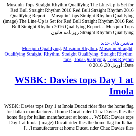
Musquin Tops Straight Rhythm Qualifying The Line-Up is Set for
Red Bull Straight Rhythm 2016 Red Bull Straight Rhythm 2016
Qualifying Report… Musquin Tops Straight Rhythm Qualifying
(image) The Line-Up is Set for Red Bull Straight Rhythm 2016 Red
Bull Straight Rhythm 2016 Qualifying Report… Musquin Tops
Straight Rhythm Qualifying روزنامه قانون
ماشین های جدید
Musquin Qualifying
,
Musquin Rhythm
,
Musquin Straight
,
Qualifying Straight
,
Rhythm
,
Straight Qualifying
,
Straight Rhythm
,
tops
,
Tops Qualifying
,
Tops Rhythm
Date:
آوریل 30, 2016
0
WSBK: Davies tops Day 1 at
Imola
WSBK: Davies tops Day 1 at Imola Ducati rider flies the home flag
for Italian manufacturer at home Ducati rider Chaz Davies flies the
home flag for Italian manufacturer at home… WSBK: Davies tops
Day 1 at Imola (image) Ducati rider flies the home flag for Italian
manufacturer at home Ducati rider Chaz Davies flies […]