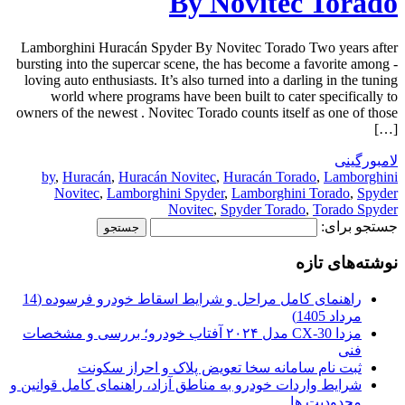
By Novitec Torado
Lamborghini Huracán Spyder By Novitec Torado Two years after
bursting into the supercar scene, the has become a favorite among -
loving auto enthusiasts. It’s also turned into a darling in the tuning
world where programs have been built to cater specifically to
owners of the newest . Novitec Torado counts itself as one of those
[…]
لامبورگینی
by
,
Huracán
,
Huracán Novitec
,
Huracán Torado
,
Lamborghini
Novitec
,
Lamborghini Spyder
,
Lamborghini Torado
,
Spyder
Novitec
,
Spyder Torado
,
Torado Spyder
جستجو برای:
نوشته‌های تازه
راهنمای کامل مراحل و شرایط اسقاط خودرو فرسوده (14
مرداد 1405)
مزدا CX-30 مدل ۲۰۲۴ آفتاب خودرو؛ بررسی و مشخصات
فنی
ثبت نام سامانه سخا تعویض پلاک و احراز سکونت
شرایط واردات خودرو به مناطق آزاد، راهنمای کامل قوانین و
محدودیت ها