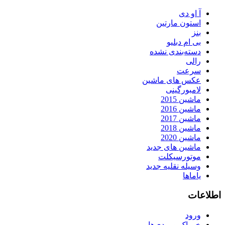
آ او دی
استون مارتین
بنز
بی ام دبلیو
دسته‌بندی نشده
رالی
سرعت
عکس های ماشین
لامبورگینی
ماشین 2015
ماشین 2016
ماشین 2017
ماشین 2018
ماشین 2020
ماشین های جدید
موتورسیکلت
وسیله نقلیه جدید
یاماها
اطلاعات
ورود
خوراک ورودی‌ها