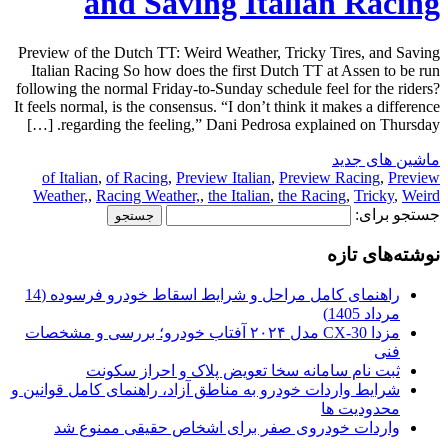
and Saving Italian Racing
Preview of the Dutch TT: Weird Weather, Tricky Tires, and Saving
Italian Racing So how does the first Dutch TT at Assen to be run
following the normal Friday-to-Sunday schedule feel for the riders?
It feels normal, is the consensus. “I don’t think it makes a difference
regarding the feeling,” Dani Pedrosa explained on Thursday. […]
ماشین های جدید
of Italian
,
of Racing
,
Preview Italian
,
Preview Racing
,
Preview
Weather,
,
Racing Weather,
,
the Italian
,
the Racing
,
Tricky
,
Weird
جستجو برای:
نوشته‌های تازه
راهنمای کامل مراحل و شرایط اسقاط خودرو فرسوده (14
مرداد 1405)
مزدا CX-30 مدل ۲۰۲۴ آفتاب خودرو؛ بررسی و مشخصات
فنی
ثبت نام سامانه سخا تعویض پلاک و احراز سکونت
شرایط واردات خودرو به مناطق آزاد، راهنمای کامل قوانین و
محدودیت ها
واردات خودروی صفر برای اشخاص حقیقی ممنوع شد