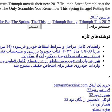
tro Triumph unveils their new 2017 Triumph Street Scrambler at the
The Only Scrambler You Remember This Spring (image) Putting the […]
ماشین 2017
he Be
,
The Spring
,
The This
,
to
,
Triumph Spring
,
Triumph This
2017 Spring
جستجو برای:
نوشته‌های تازه
راهنمای کامل مراحل و شرایط اسقاط خودرو فرسوده (14 مرداد 1405)
مزدا CX-30 مدل ۲۰۲۴ آفتاب خودرو؛ بررسی و مشخصات فنی
ثبت نام سامانه سخا تعویض پلاک و احراز سکونت
شرایط واردات خودرو به مناطق آزاد، راهنمای کامل قوانین و 
واردات خودروی صفر برای اشخاص حقیقی ممنوع شد
.
خرید بک لینک behtarinbacklink.com
لایسنس نود32
پسورد نود 32
اوکلی لایسنس رایگان نود 32
همیار نود 32
بهترین سئو