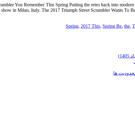
mbler You Remember This Spring Putting the retro back into modern re
how in Milan, Italy. The 2017 Triumph Street Scrambler Wants To Be 
,
2017 This
,
Spring Be
,
the
,
T
محدودیت ها