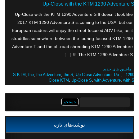
Up-Close with the KTM 1290 Adventure S
Up-Close with the KTM 1290 Adventure S It doesn’t look like
2017 KTM 1290 Adventure S is coming to the USA, but our
European readers will enjoy the street-focused ADV bike, as it
straddles somewhere between the touring-focused KTM 1290
Adventure T and the off-road shredding KTM 1290 Adventure
R. The KTM 1290 Adventure S […]
ماشین های جدید
S KTM
,
the
,
the Adventure
,
the S
,
Up-Close Adventure
,
Up-
,
1290
Close KTM
,
Up-Close S
,
with Adventure
,
with S
جستجو
برای:
نوشته‌های تازه