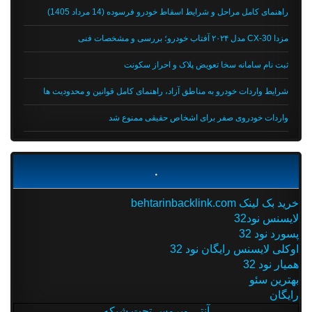
راهنمای کامل مراحل و شرایط اسقاط خودرو فرسوده (14 مرداد 1405)
مزدا CX-30 مدل ۲۰۲۴ آفتاب خودرو؛ بررسی و مشخصات فنی
ثبت نام سامانه سخا تعویض پلاک و احراز سکونت
شرایط واردات خودرو به مناطق آزاد، راهنمای کامل قوانین و محدودیت ها
واردات خودروی صفر برای اشخاص حقیقی ممنوع شد
.
خرید بک لینک behtarinbacklink.com
لایسنس نود32
پسورد نود 32
اوکلی لایسنس رایگان نود 32
همیار نود 32
بهترین سئو
رایگان
آنتی ویروس تحت شبکه