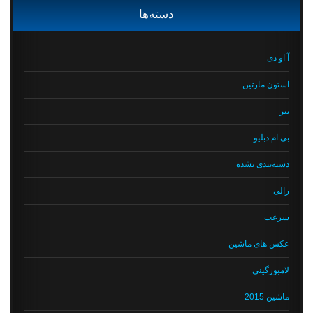
دسته‌ها
آ او دی
استون مارتین
بنز
بی ام دبلیو
دسته‌بندی نشده
رالی
سرعت
عکس های ماشین
لامبورگینی
ماشین 2015