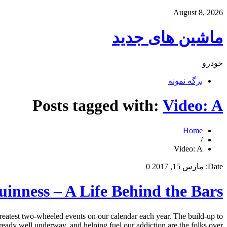
August 8, 2026
ماشین های جدید
خودرو
برگه نمونه
Posts tagged with:
Video: A
Home
/
Video: A
Date:
مارس 15, 2017
0
inness – A Life Behind the Bars
reatest two-wheeled events on our calendar each year. The build-up to
lready well underway, and helping fuel our addiction are the folks over […]