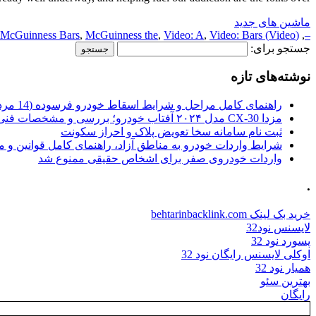
ماشین های جدید
McGuinness Bars
,
McGuinness the
,
Video: A
,
Video: Bars
(Video) the
,
–
جستجو برای:
نوشته‌های تازه
راهنمای کامل مراحل و شرایط اسقاط خودرو فرسوده (14 مرداد 1405)
مزدا CX-30 مدل ۲۰۲۴ آفتاب خودرو؛ بررسی و مشخصات فنی
ثبت نام سامانه سخا تعویض پلاک و احراز سکونت
شرایط واردات خودرو به مناطق آزاد، راهنمای کامل قوانین و 
واردات خودروی صفر برای اشخاص حقیقی ممنوع شد
.
خرید بک لینک behtarinbacklink.com
لایسنس نود32
پسورد نود 32
اوکلی لایسنس رایگان نود 32
همیار نود 32
بهترین سئو
رایگان