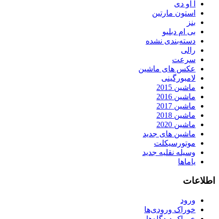
آ او دی
استون مارتین
بنز
بی ام دبلیو
دسته‌بندی نشده
رالی
سرعت
عکس های ماشین
لامبورگینی
ماشین 2015
ماشین 2016
ماشین 2017
ماشین 2018
ماشین 2020
ماشین های جدید
موتورسیکلت
وسیله نقلیه جدید
یاماها
اطلاعات
ورود
خوراک ورودی‌ها
خوراک دیدگاه‌ها