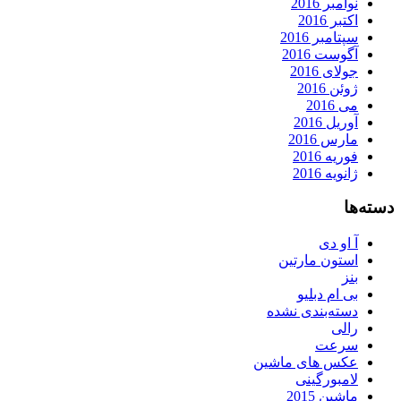
نوامبر 2016
اکتبر 2016
سپتامبر 2016
آگوست 2016
جولای 2016
ژوئن 2016
می 2016
آوریل 2016
مارس 2016
فوریه 2016
ژانویه 2016
دسته‌ها
آ او دی
استون مارتین
بنز
بی ام دبلیو
دسته‌بندی نشده
رالی
سرعت
عکس های ماشین
لامبورگینی
ماشین 2015