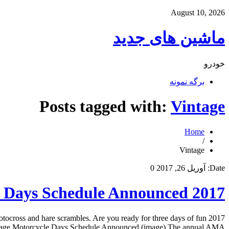
August 10, 2026
ماشین های جدید
خودرو
برگه نمونه
Posts tagged with:
Vintage
Home
/
Vintage
Date:
آوریل 26, 2017
0
2017 AMA Vintage Motorcycle Days Schedule Announced
ocross and hare scrambles. Are you ready for three days of fun
age Motorcycle Days Schedule Announced (image) The annual AMA […]