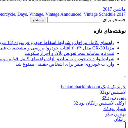
ماشین 2017
torcycle
,
Days
,
Vintage
,
Vintage Announced
,
Vintage Schedule
2017 Announced
جستجو برای:
نوشته‌های تازه
راهنمای کامل مراحل و شرایط اسقاط خودرو فرسوده (14 مرداد 1405)
مزدا CX-30 مدل ۲۰۲۴ آفتاب خودرو؛ بررسی و مشخصات فنی
ثبت نام سامانه سخا تعویض پلاک و احراز سکونت
شرایط واردات خودرو به مناطق آزاد، راهنمای کامل قوانین و 
واردات خودروی صفر برای اشخاص حقیقی ممنوع شد
.
خرید بک لینک behtarinbacklink.com
لایسنس نود32
پسورد نود 32
اوکلی لایسنس رایگان نود 32
همیار نود 32
بهترین سئو
رایگان