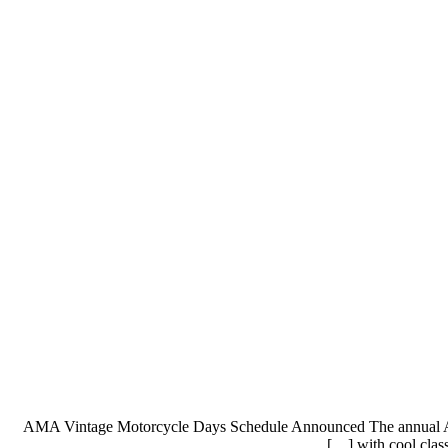
2017 AMA Vintage Motorcycle Days Schedule Announced The annual A
with cool cla