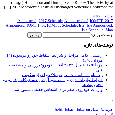
(image) Hutchinson and Dunlop Set to Renew Their Rivalry at
2017 Motorcycle Festival Unchanged Schedule Confirmed for […]
ماشین 2017
,
2017 Schedule
,
Announced of
,
IOMTT:
2017 Announced
Announced
,
IOMTT: of
,
IOMTT: Schedule
,
Isle
,
Isle Announced
,
Isle Schedule
,
Man
جستجو برای:
نوشته‌های تازه
راهنمای کامل مراحل و شرایط اسقاط خودرو فرسوده (14
مرداد 1405)
مزدا CX-30 مدل ۲۰۲۴ آفتاب خودرو؛ بررسی و مشخصات
فنی
ثبت نام سامانه سخا تعویض پلاک و احراز سکونت
شرایط واردات خودرو به مناطق آزاد، راهنمای کامل قوانین و
محدودیت ها
واردات خودروی صفر برای اشخاص حقیقی ممنوع شد
.
خرید بک لینک behtarinbacklink.com
لایسنس نود32