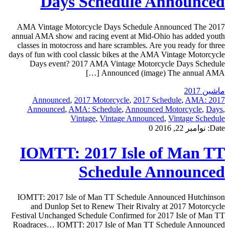
Days Schedule Announced
2017 AMA Vintage Motorcycle Days Schedule Announced The
annual AMA show and racing event at Mid-Ohio has added youth
classes in motocross and hare scrambles. Are you ready for three
days of fun with cool classic bikes at the AMA Vintage Motorcycle
Days event? 2017 AMA Vintage Motorcycle Days Schedule
Announced (image) The annual AMA […]
ماشین 2017
,
2017 Motorcycle
,
2017 Schedule
,
AMA:
2017 Announced
Announced
,
AMA: Schedule
,
Announced Motorcycle
,
Days
,
Vintage
,
Vintage Announced
,
Vintage Schedule
Date:
نوامبر 22, 2016
0
IOMTT: 2017 Isle of Man TT
Schedule Announced
IOMTT: 2017 Isle of Man TT Schedule Announced Hutchinson
and Dunlop Set to Renew Their Rivalry at 2017 Motorcycle
Festival Unchanged Schedule Confirmed for 2017 Isle of Man TT
Roadraces… IOMTT: 2017 Isle of Man TT Schedule Announced