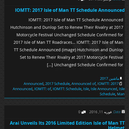
IOMTT: 2017 Isle of Man TT Schedule Announced
IOMTT: 2017 Isle of Man TT Schedule Announced
Hutchinson and Dunlop Set to Renew Their Rivalry at 2017
Motorcycle Festival Unchanged Schedule Confirmed for
2017 Isle of Man TT Roadraces… IOMTT: 2017 Isle of Man
TT Schedule Announced (image) Hutchinson and Dunlop
Set to Renew Their Rivalry at 2017 Motorcycle Festival
Unchanged Schedule Confirmed for […]
ماشین 2017
,
2017 Schedule
,
Announced of
,
IOMTT:
2017 Announced
Announced
,
IOMTT: of
,
IOMTT: Schedule
,
Isle
,
Isle Announced
,
Isle
Schedule
,
Man
Date:
فوریه 11, 2016
0
Arai Unveils Its 2016 Limited Edition Isle of Man TT
Helmet