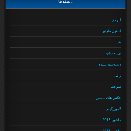
دسته‌ها
آ او دی
استون مارتین
بنز
بی ام دبلیو
دسته‌بندی نشده
رالی
سرعت
عکس های ماشین
لامبورگینی
ماشین 2015
ماشین 2016