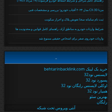
راهنمای کامل مراحل و شرایط اسقاط خودرو فرسوده (14 مرداد 1405)
مزدا CX-30 مدل ۲۰۲۴ آفتاب خودرو؛ بررسی و مشخصات فنی
ثبت نام سامانه سخا تعویض پلاک و احراز سکونت
شرایط واردات خودرو به مناطق آزاد، راهنمای کامل قوانین و محدودیت ها
واردات خودروی صفر برای اشخاص حقیقی ممنوع شد
.
خرید بک لینک behtarinbacklink.com
لایسنس نود32
پسورد نود 32
اوکلی لایسنس رایگان نود 32
همیار نود 32
بهترین سئو
رایگان
آنتی ویروس تحت شبکه