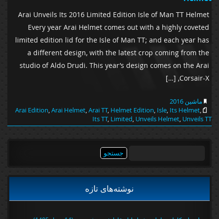
Arai Unveils Its 2016 Limited Edition Isle of Man TT Helmet
Every year Arai Helmet comes out with a highly coveted
limited edition lid for the Isle of Man TT; and each year has
a different design, with the latest crop coming from the
studio of Aldo Drudi. This year’s design comes on the Arai
Corsair-X, […]
ماشین 2016
Arai Edition
,
Arai Helmet
,
Arai TT
,
Helmet Edition
,
Isle
,
Its Helmet
,
Its TT
,
Limited
,
Unveils Helmet
,
Unveils TT
جستجو
برای:
نوشته‌های تازه