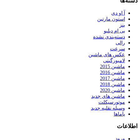
دسته‌ها
آ او دی
استون مارتین
بنز
بی ام دبلیو
دسته‌بندی نشده
رالی
سرعت
عکس های ماشین
لامبورگینی
ماشین 2015
ماشین 2016
ماشین 2017
ماشین 2018
ماشین 2020
ماشین های جدید
موتورسیکلت
وسیله نقلیه جدید
یاماها
اطلاعات
ورود