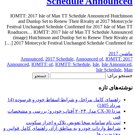
Schedule Announced
IOMTT: 2017 Isle of Man TT Schedule Announced Hutchinson
and Dunlop Set to Renew Their Rivalry at 2017 Motorcycle
Festival Unchanged Schedule Confirmed for 2017 Isle of Man TT
Roadraces… IOMTT: 2017 Isle of Man TT Schedule Announced
(image) Hutchinson and Dunlop Set to Renew Their Rivalry at
2017 Motorcycle Festival Unchanged Schedule Confirmed for […]
ماشین 2017
,
2017 Schedule
,
Announced of
,
IOMTT:
2017 Announced
Announced
,
IOMTT: of
,
IOMTT: Schedule
,
Isle
,
Isle Announced
,
Isle Schedule
,
Man
جستجو برای:
نوشته‌های تازه
راهنمای کامل مراحل و شرایط اسقاط خودرو فرسوده (14
مرداد 1405)
مزدا CX-30 مدل ۲۰۲۴ آفتاب خودرو؛ بررسی و مشخصات
فنی
ثبت نام سامانه سخا تعویض پلاک و احراز سکونت
شرایط واردات خودرو به مناطق آزاد، راهنمای کامل قوانین و
محدودیت ها