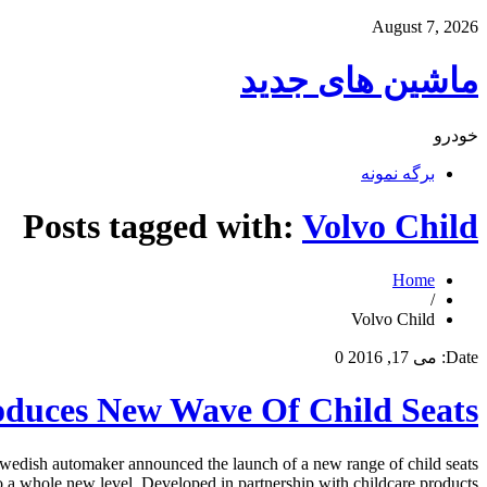
August 7, 2026
ماشین های جدید
خودرو
برگه نمونه
Posts tagged with:
Volvo Child
Home
/
Volvo Child
Date:
می 17, 2016
0
oduces New Wave Of Child Seats
 Swedish automaker announced the launch of a new range of child seats
o a whole new level. Developed in partnership with childcare products […]