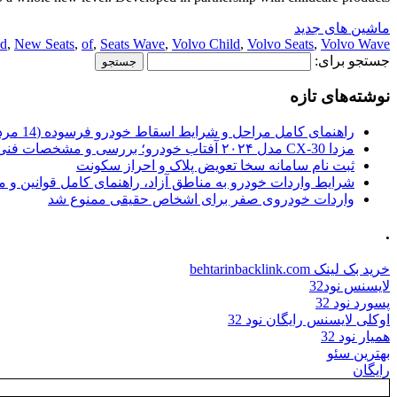
ماشین های جدید
ld
,
New Seats
,
of
,
Seats Wave
,
Volvo Child
,
Volvo Seats
,
Volvo Wave
جستجو برای:
نوشته‌های تازه
راهنمای کامل مراحل و شرایط اسقاط خودرو فرسوده (14 مرداد 1405)
مزدا CX-30 مدل ۲۰۲۴ آفتاب خودرو؛ بررسی و مشخصات فنی
ثبت نام سامانه سخا تعویض پلاک و احراز سکونت
شرایط واردات خودرو به مناطق آزاد، راهنمای کامل قوانین و 
واردات خودروی صفر برای اشخاص حقیقی ممنوع شد
.
خرید بک لینک behtarinbacklink.com
لایسنس نود32
پسورد نود 32
اوکلی لایسنس رایگان نود 32
همیار نود 32
بهترین سئو
رایگان