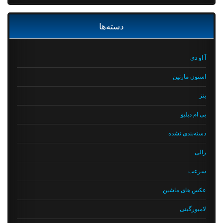
دسته‌ها
آ او دی
استون مارتین
بنز
بی ام دبلیو
دسته‌بندی نشده
رالی
سرعت
عکس های ماشین
لامبورگینی