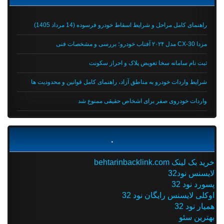
راهنمای کامل مراحل و شرایط اسقاط خودرو فرسوده (14 مرداد 1405)
مزدا CX-30 مدل ۲۰۲۴ آفتاب خودرو؛ بررسی و مشخصات فنی
ثبت نام سامانه سخا تعویض پلاک و احراز سکونت
شرایط واردات خودرو به مناطق آزاد، راهنمای کامل قوانین و محدودیت ها
واردات خودروی صفر برای اشخاص حقیقی ممنوع شد
.
خرید بک لینک behtarinbacklink.com
لایسنس نود32
پسورد نود 32
اوکلی لایسنس رایگان نود 32
همیار نود 32
بهترین سئو