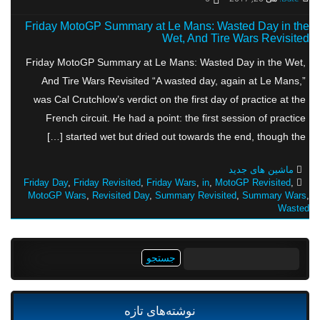
Friday MotoGP Summary at Le Mans: Wasted Day in the
Wet, And Tire Wars Revisited
Friday MotoGP Summary at Le Mans: Wasted Day in the Wet,
And Tire Wars Revisited “A wasted day, again at Le Mans,”
was Cal Crutchlow’s verdict on the first day of practice at the
French circuit. He had a point: the first session of practice
started wet but dried out towards the end, though the […]
ماشین های جدید
Friday Day
,
Friday Revisited
,
Friday Wars
,
in
,
MotoGP Revisited
,
MotoGP Wars
,
Revisited Day
,
Summary Revisited
,
Summary Wars
,
Wasted
جستجو
برای:
نوشته‌های تازه