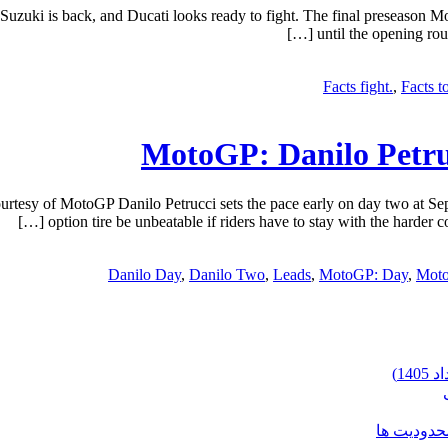
uki is back, and Ducati looks ready to fight. The final preseason Mot
until the opening rou
Facts fight.
,
Facts t
MotoGP: Danilo Petr
y of MotoGP Danilo Petrucci sets the pace early on day two at Sepan
option tire be unbeatable if riders have to stay with the harder
Danilo Day
,
Danilo Two
,
Leads
,
MotoGP: Day
,
Moto
محدودیت ها