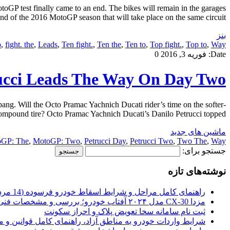
oGP test finally came to an end. The bikes will remain in the garages
nd of the 2016 MotoGP season that will take place on the same circuit […]
بنز
o
,
fight. the
,
Leads
,
Ten fight.
,
Ten the
,
Ten to
,
Top fight.
,
Top to
,
Way
Date:
فوریه 3, 2016
0
ucci Leads The Way On Day Two
g. Will the Octo Pramac Yachnich Ducati rider’s time on the softer-
 compound tire? Octo Pramac Yachnich Ducati’s Danilo Petrucci topped […]
ماشین های جدید
GP: The
,
MotoGP: Two
,
Petrucci Day
,
Petrucci Two
,
Two The
,
Way
جستجو برای:
نوشته‌های تازه
راهنمای کامل مراحل و شرایط اسقاط خودرو فرسوده (14 مرداد 1405)
مزدا CX-30 مدل ۲۰۲۴ آفتاب خودرو؛ بررسی و مشخصات فنی
ثبت نام سامانه سخا تعویض پلاک و احراز سکونت
شرایط واردات خودرو به مناطق آزاد، راهنمای کامل قوانین و 