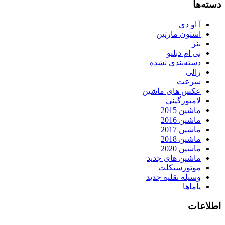
دسته‌ها
آ او دی
استون مارتین
بنز
بی ام دبلیو
دسته‌بندی نشده
رالی
سرعت
عکس های ماشین
لامبورگینی
ماشین 2015
ماشین 2016
ماشین 2017
ماشین 2018
ماشین 2020
ماشین های جدید
موتورسیکلت
وسیله نقلیه جدید
یاماها
اطلاعات