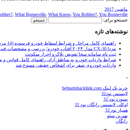
ماشین 2017
obber?
,
What Bonneville
,
What Know
,
You Bobber?
,
You Bonneville
جستجو برای:
نوشته‌های تازه
راهنمای کامل مراحل و شرایط اسقاط خودرو فرسوده (14 مرداد 1405)
مزدا CX-30 مدل ۲۰۲۴ آفتاب خودرو؛ بررسی و مشخصات فنی
ثبت نام سامانه سخا تعویض پلاک و احراز سکونت
شرایط واردات خودرو به مناطق آزاد، راهنمای کامل قوانین و 
واردات خودروی صفر برای اشخاص حقیقی ممنوع شد
.
خرید بک لینک behtarinbacklink.com
لایسنس نود32
پسورد نود 32
اوکلی لایسنس رایگان نود 32
همیار نود 32
بهترین سئو
رایگان