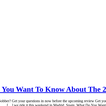
You Want To Know About The 20
er? Get your questions in now before the upcoming review Get your
we ride it this weekend in Madrid, Spain. What Do You Want