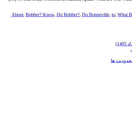
About
,
Bobber? Know
,
Do Bobber?
,
Do Bonneville
,
to
,
What B
محدودیت ها