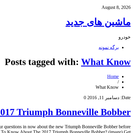
August 8, 2026
ماشین های جدید
خودرو
برگه نمونه
Posts tagged with:
What Know
Home
/
What Know
Date:
دسامبر 11, 2016
0
17 Triumph Bonneville Bobber?
 questions in now about the new Triumph Bonneville Bobber before
 To Know About The 2017 Triumph Bonneville Bobber? (image) Get […]