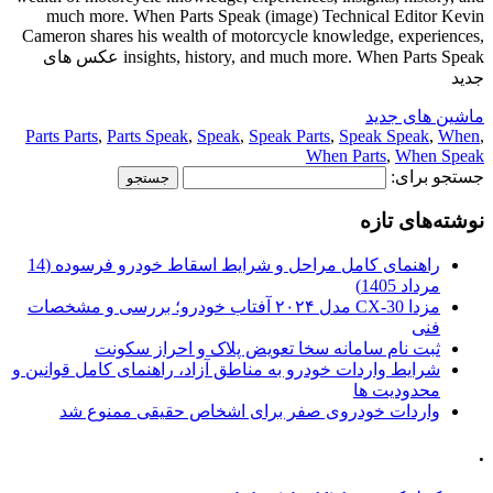
much more. When Parts Speak (image) Technical Editor Kevin
Cameron shares his wealth of motorcycle knowledge, experiences,
insights, history, and much more. When Parts Speak عکس های
جدید
ماشین های جدید
Parts Parts
,
Parts Speak
,
Speak
,
Speak Parts
,
Speak Speak
,
When
,
When Parts
,
When Speak
جستجو برای:
نوشته‌های تازه
راهنمای کامل مراحل و شرایط اسقاط خودرو فرسوده (14
مرداد 1405)
مزدا CX-30 مدل ۲۰۲۴ آفتاب خودرو؛ بررسی و مشخصات
فنی
ثبت نام سامانه سخا تعویض پلاک و احراز سکونت
شرایط واردات خودرو به مناطق آزاد، راهنمای کامل قوانین و
محدودیت ها
واردات خودروی صفر برای اشخاص حقیقی ممنوع شد
.