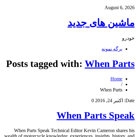
August 6, 2026
ماشین های جدید
خودرو
برگه نمونه
Posts tagged with:
When Parts
Home
/
When Parts
Date:
اکتبر 24, 2016
0
When Parts Speak
When Parts Speak Technical Editor Kevin Cameron shares his
wealth of motorcycle knowledge, experiences, insights, history, and