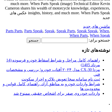
much more. When Parts Speak (image) Technical Editor Kevin
Cameron shares his wealth of motorcycle knowledge, experiences,
insights, history, and much more. When Parts Speak عکس های
جدید
ماشین های جدید
Parts Parts
,
Parts Speak
,
Speak
,
Speak Parts
,
Speak Speak
,
When
,
When Parts
,
When Speak
جستجو برای:
نوشته‌های تازه
راهنمای کامل مراحل و شرایط اسقاط خودرو فرسوده (14
مرداد 1405)
مزدا CX-30 مدل ۲۰۲۴ آفتاب خودرو؛ بررسی و مشخصات
فنی
ثبت نام سامانه سخا تعویض پلاک و احراز سکونت
شرایط واردات خودرو به مناطق آزاد، راهنمای کامل قوانین و
محدودیت ها
واردات خودروی صفر برای اشخاص حقیقی ممنوع شد
.