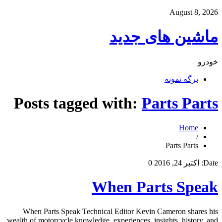
August 8, 2026
ماشین های جدید
خودرو
برگه نمونه
Posts tagged with:
Parts Parts
Home
/
Parts Parts
Date:
اکتبر 24, 2016
0
When Parts Speak
When Parts Speak Technical Editor Kevin Cameron shares his
wealth of motorcycle knowledge, experiences, insights, history, and