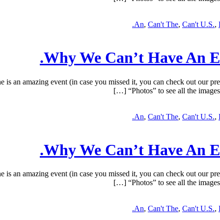
An
,
Can't The
,
Can't U.S.
,
Why We Can’t Have An Ev
an amazing event (in case you missed it, you can check out our pre
“Photos” to see all the images.
An
,
Can't The
,
Can't U.S.
,
Why We Can’t Have An Ev
an amazing event (in case you missed it, you can check out our pre
“Photos” to see all the images.
An
,
Can't The
,
Can't U.S.
,