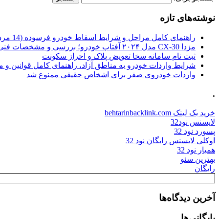
نوشته‌های تازه
راهنمای کامل مراحل و شرایط اسقاط خودرو فرسوده (14 مرداد 1405)
مزدا CX-30 مدل ۲۰۲۴ آفتاب خودرو؛ بررسی و مشخصات فنی
ثبت نام سامانه سخا تعویض پلاک و احراز سکونت
شرایط واردات خودرو به مناطق آزاد، راهنمای کامل قوانین و 
واردات خودروی صفر برای اشخاص حقیقی ممنوع شد
.
خرید بک لینک behtarinbacklink.com
لایسنس نود32
پسورد نود 32
اوکلی لایسنس رایگان نود 32
همیار نود 32
بهترین سئو
رایگان
آخرین دیدگاه‌ها
بایگانی‌ها