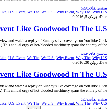
ماشین های جدید
Like
,
U.S. Event
,
We The
,
We U.S.
,
Why Event
,
Why The
,
Why U.S.
Date:
جولای 5, 2016
0
ent Like Goodwood In The U.S.
view and watch a replay of Sunday’s live coverage on YouTube Click
) This annual orgy of hot-blooded machinery spans the entirety of the […]
ماشین های جدید
Like
,
U.S. Event
,
We The
,
We U.S.
,
Why Event
,
Why The
,
Why U.S.
Date:
ژوئن 30, 2016
0
ent Like Goodwood In The U.S.
view and watch a replay of Sunday’s live coverage on YouTube Click
) This annual orgy of hot-blooded machinery spans the entirety of the […]
ماشین های جدید
Like
,
U.S. Event
,
We The
,
We U.S.
,
Why Event
,
Why The
,
Why U.S.
جستجو برای: