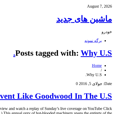
August 7, 2026
ماشین های جدید
خودرو
برگه نمونه
Posts tagged with:
Why U.S.
Home
/
Why U.S.
Date:
جولای 5, 2016
0
ent Like Goodwood In The U.S.
view and watch a replay of Sunday’s live coverage on YouTube Click
) This annual orgy of hot-blooded machinery spans the entirety of the […]