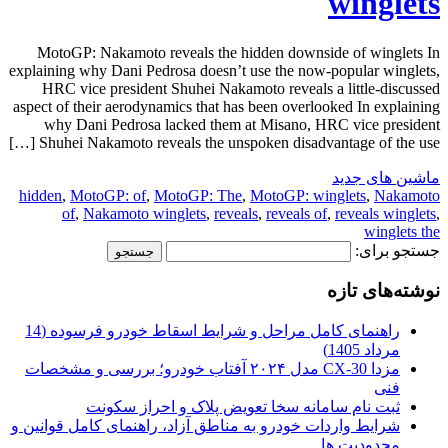
winglets
MotoGP: Nakamoto reveals the hidden downside of winglets In
explaining why Dani Pedrosa doesn’t use the now-popular winglets,
HRC vice president Shuhei Nakamoto reveals a little-discussed
aspect of their aerodynamics that has been overlooked In explaining
why Dani Pedrosa lacked them at Misano, HRC vice president
Shuhei Nakamoto reveals the unspoken disadvantage of the use […]
ماشین های جدید
hidden
,
MotoGP: of
,
MotoGP: The
,
MotoGP: winglets
,
Nakamoto
of
,
Nakamoto winglets
,
reveals
,
reveals of
,
reveals winglets
,
winglets the
جستجو برای:
نوشته‌های تازه
راهنمای کامل مراحل و شرایط اسقاط خودرو فرسوده (14
مرداد 1405)
مزدا CX-30 مدل ۲۰۲۴ آفتاب خودرو؛ بررسی و مشخصات
فنی
ثبت نام سامانه سخا تعویض پلاک و احراز سکونت
شرایط واردات خودرو به مناطق آزاد، راهنمای کامل قوانین و
محدودیت ها