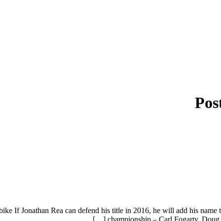
Pos
ike If Jonathan Rea can defend his title in 2016, he will add his name t
championship – Carl Fogarty, Doug Pol