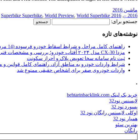
ماشین 2016
,
Superbike Superbike
,
World Preview
,
World Superbike
2016 Preview
,
2016 –
جستجو برای:
نوشته‌های تازه
راهنمای کامل مراحل و شرایط اسقاط خودرو فرسوده (14 مرداد 1405)
مزدا CX-30 مدل ۲۰۲۴ آفتاب خودرو؛ بررسی و مشخصات فنی
ثبت نام سامانه سخا تعویض پلاک و احراز سکونت
شرایط واردات خودرو به مناطق آزاد، راهنمای کامل قوانین و 
واردات خودروی صفر برای اشخاص حقیقی ممنوع شد
.
خرید بک لینک behtarinbacklink.com
لایسنس نود32
پسورد نود 32
اوکلی لایسنس رایگان نود 32
همیار نود 32
بهترین سئو
رایگان