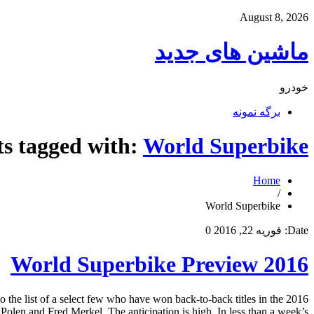
August 8, 2026
ماشین های جدید
خودرو
برگه نمونه
ts tagged with:
World Superbike
Home
/
World Superbike
Date:
فوریه 22, 2016
0
2016 World Superbike Preview
o the list of a select few who have won back-to-back titles in the
en and Fred Merkel. The anticipation is high. In less than a week’s […]