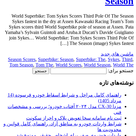
Season
World Superbike: Tom Sykes Scores Third Pole Of The Season
Sykes fastest in the dry at Assen Kawasaki Racing Team’s Tom
Sykes scores third World Superbike pole of season at Assen. Pata
Yamaha’s Sylvain Guintoli and Aruba.it Ducati’s Davide Guigliano
join Sykes… World Superbike: Tom Sykes Scores Third Pole Of
The Season (image) Sykes fastest […]
ماشین های جدید
Season Scores
,
Superbike: Season
,
Superbike: The
,
Sykes
,
Third
,
Tom Season
,
Tom The
,
World Scores
,
World Season
,
World The
جستجو برای:
نوشته‌های تازه
راهنمای کامل مراحل و شرایط اسقاط خودرو فرسوده (14
مرداد 1405)
مزدا CX-30 مدل ۲۰۲۴ آفتاب خودرو؛ بررسی و مشخصات
فنی
ثبت نام سامانه سخا تعویض پلاک و احراز سکونت
شرایط واردات خودرو به مناطق آزاد، راهنمای کامل قوانین و
محدودیت ها
واردات خودروی صفر برای اشخاص حقیقی ممنوع شد