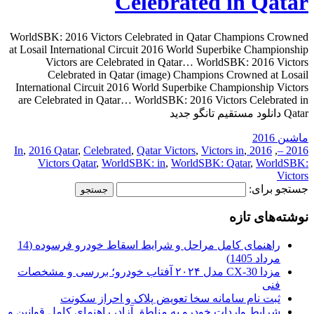
Celebrated in Qatar
WorldSBK: 2016 Victors Celebrated in Qatar Champions Crowned
at Losail International Circuit 2016 World Superbike Championship
Victors are Celebrated in Qatar… WorldSBK: 2016 Victors
Celebrated in Qatar (image) Champions Crowned at Losail
International Circuit 2016 World Superbike Championship Victors
are Celebrated in Qatar… WorldSBK: 2016 Victors Celebrated in
Qatar دانلود مستقیم تانگو جدید
ماشین 2016
,
2016 Qatar
,
Celebrated
,
Qatar Victors
,
Victors in
,
2016 In
,
2016 –
Victors Qatar
,
WorldSBK: in
,
WorldSBK: Qatar
,
WorldSBK:
Victors
جستجو برای:
نوشته‌های تازه
راهنمای کامل مراحل و شرایط اسقاط خودرو فرسوده (14
مرداد 1405)
مزدا CX-30 مدل ۲۰۲۴ آفتاب خودرو؛ بررسی و مشخصات
فنی
ثبت نام سامانه سخا تعویض پلاک و احراز سکونت
شرایط واردات خودرو به مناطق آزاد، راهنمای کامل قوانین و