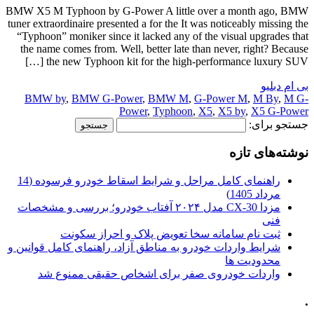
BMW X5 M Typhoon by G-Power A little over a month ago, BMW
tuner extraordinaire presented a for the It was noticeably missing the
“Typhoon” moniker since it lacked any of the visual upgrades that
the name comes from. Well, better late than never, right? Because
the new Typhoon kit for the high-performance luxury SUV […]
بی ام دبلیو
BMW by
,
BMW G-Power
,
BMW M
,
G-Power M
,
M By
,
M G-
Power
,
Typhoon
,
X5
,
X5 by
,
X5 G-Power
جستجو برای:
نوشته‌های تازه
راهنمای کامل مراحل و شرایط اسقاط خودرو فرسوده (14
مرداد 1405)
مزدا CX-30 مدل ۲۰۲۴ آفتاب خودرو؛ بررسی و مشخصات
فنی
ثبت نام سامانه سخا تعویض پلاک و احراز سکونت
شرایط واردات خودرو به مناطق آزاد، راهنمای کامل قوانین و
محدودیت ها
واردات خودروی صفر برای اشخاص حقیقی ممنوع شد
.