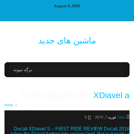
August 9, 2026
ماشین های جدید
خودرو
برگه نمونه
Posts tagged with:
XDiavel a
Home
/
XDiavel a
Date:
فوریه 7, 2016
0
2016 Ducati XDiavel S – FIRST RIDE REVIEW Ducati
takes the Diavel further into cruiser land. But is it really a