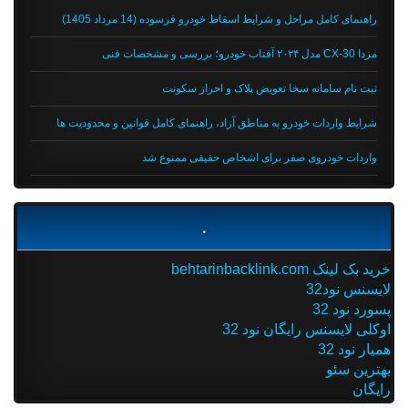
راهنمای کامل مراحل و شرایط اسقاط خودرو فرسوده (14 مرداد 1405)
مزدا CX-30 مدل ۲۰۲۴ آفتاب خودرو؛ بررسی و مشخصات فنی
ثبت نام سامانه سخا تعویض پلاک و احراز سکونت
شرایط واردات خودرو به مناطق آزاد، راهنمای کامل قوانین و محدودیت ها
واردات خودروی صفر برای اشخاص حقیقی ممنوع شد
.
خرید بک لینک behtarinbacklink.com
لایسنس نود32
پسورد نود 32
اوکلی لایسنس رایگان نود 32
همیار نود 32
بهترین سئو
رایگان