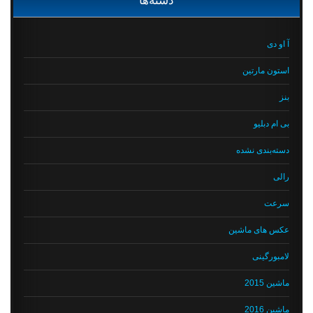
آ او دی
استون مارتین
بنز
بی ام دبلیو
دسته‌بندی نشده
رالی
سرعت
عکس های ماشین
لامبورگینی
ماشین 2015
ماشین 2016