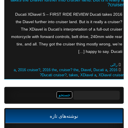
cruiser?
2016 Ducati XDiavel S – FIRST RIDE REVIEW Ducati takes
the Diavel further into cruiser land. But is it really a cruiser?
The XDiavel is Ducati’s interpretation of a full-out cruiser
motorcycle with forward controls, belt drive, 240mm wide rear
tire, and all. They got the cruiser thing mostly wrong, we’re
happy to say. Ducati […]
رالی
,
2016 cruiser?
,
2016 the
,
cruiser? the
,
Diavel
,
Ducati a
,
2016 a
Ducati cruiser?
,
takes
,
XDiavel a
,
XDiavel cruiser?
جستجو
برای:
نوشته‌های تازه