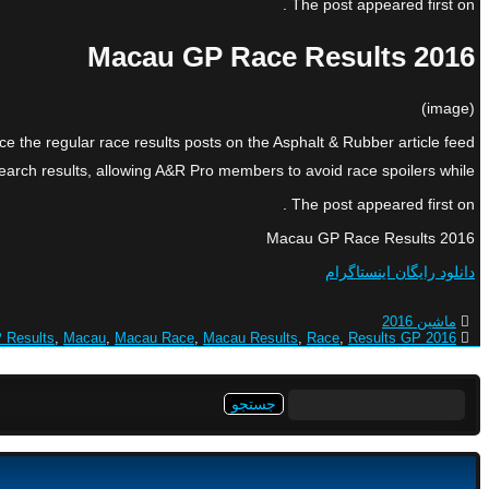
The post appeared first on .
2016 Macau GP Race Results
(image)
ce the regular race results posts on the Asphalt & Rubber article feed
ch results, allowing A&R Pro members to avoid race spoilers while […]
The post appeared first on .
2016 Macau GP Race Results
دانلود رایگان اینستاگرام
ماشین 2016
 Results
,
Macau
,
Macau Race
,
Macau Results
,
Race
,
Results GP
2016 GP
جستجو
برای: