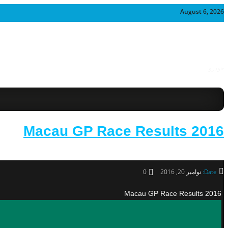
August 6, 2026
خودرو
2016 Macau GP Race Results
Date:
نوامبر 20, 2016
0
2016 Macau GP Race Results