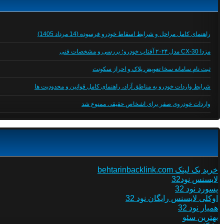
راهنمای کامل مراحل و شرایط اسقاط خودرو فرسوده (14 مرداد 1405)
مزدا CX-30 مدل ۲۰۲۴ آفتاب خودرو؛ بررسی و مشخصات فنی
ثبت نام سامانه سخا تعویض پلاک و احراز سکونت
شرایط واردات خودرو به مناطق آزاد، راهنمای کامل قوانین و محدودیت ها
واردات خودروی صفر برای اشخاص حقیقی ممنوع شد
خرید بک لینک behtarinbacklink.com
لایسنس نود32
پسورد نود 32
اوکلی لایسنس رایگان نود 32
همیار نود 32
بهترین سئو