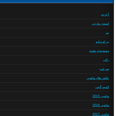
آ او دی
استون مارتین
بنز
بی ام دبلیو
دسته‌بندی نشده
رالی
سرعت
عکس های ماشین
لامبورگینی
ماشین 2015
ماشین 2016
ماشین 2017