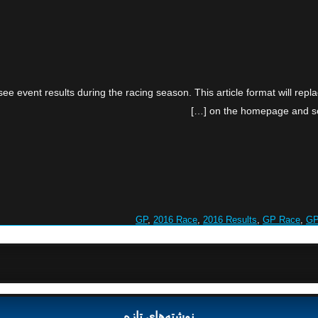
 event results during the racing season. This article format will repla
on the homepage and sear
,
2016 Race
,
2016 Results
,
GP Race
,
GP
نوشته‌های تازه