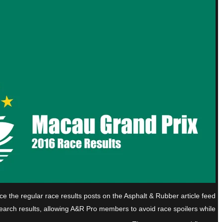
ce the regular race results posts on the Asphalt & Rubber article feed
ch results, allowing A&R Pro members to avoid race spoilers while […]