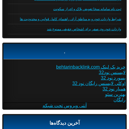
ثبت نام سامانه سخا تعویض پلاک و احراز سکونت
شرایط واردات خودرو به مناطق آزاد، راهنمای کامل قوانین و محدودیت ها
واردات خودروی صفر برای اشخاص حقیقی ممنوع شد
.
خرید بک لینک behtarinbacklink.com
لایسنس نود32
پسورد نود 32
اوکلی لایسنس رایگان نود 32
همیار نود 32
بهترین سئو
رایگان
آنتی ویروس تحت شبکه
آخرین دیدگاه‌ها