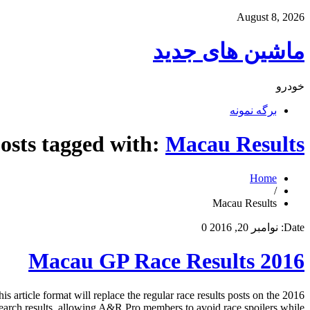
August 8, 2026
ماشین های جدید
خودرو
برگه نمونه
osts tagged with:
Macau Results
Home
/
Macau Results
Date:
نوامبر 20, 2016
0
2016 Macau GP Race Results
article format will replace the regular race results posts on the
rch results, allowing A&R Pro members to avoid race spoilers while […]