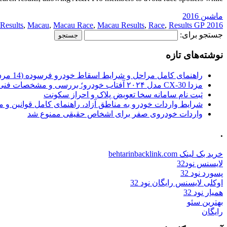
ماشین 2016
Results
,
Macau
,
Macau Race
,
Macau Results
,
Race
,
Results GP
2016 GP
جستجو برای:
نوشته‌های تازه
راهنمای کامل مراحل و شرایط اسقاط خودرو فرسوده (14 مرداد 1405)
مزدا CX-30 مدل ۲۰۲۴ آفتاب خودرو؛ بررسی و مشخصات فنی
ثبت نام سامانه سخا تعویض پلاک و احراز سکونت
شرایط واردات خودرو به مناطق آزاد، راهنمای کامل قوانین و 
واردات خودروی صفر برای اشخاص حقیقی ممنوع شد
.
خرید بک لینک behtarinbacklink.com
لایسنس نود32
پسورد نود 32
اوکلی لایسنس رایگان نود 32
همیار نود 32
بهترین سئو
رایگان