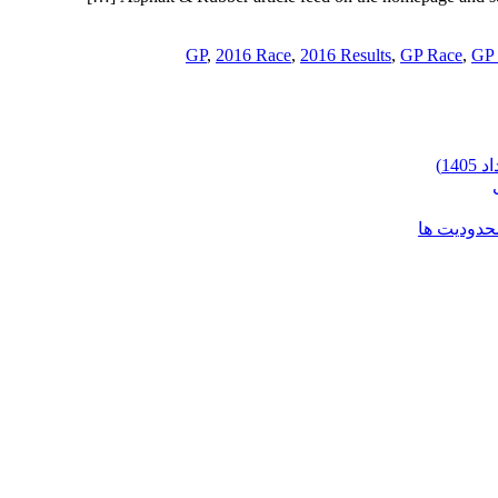
,
2016 Race
,
2016 Results
,
GP Race
,
GP 
محدودیت ها