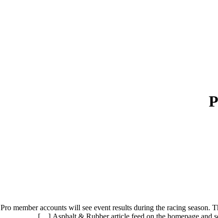
P
o member accounts will see event results during the racing season. This 
Asphalt & Rubber article feed on the homepage and sea