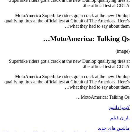
Superbike riders got a crack at the new Dunlop qualifying tires at
the official test at COTA.
MotoAmerica Superbike riders got a crack at the new Dunlop
qualifying tires at the official test at Circuit of The Americas. Here’s
what they had to say about them…
MotoAmerica: Talking Qs…
(image)
Superbike riders got a crack at the new Dunlop qualifying tires at
the official test at COTA.
MotoAmerica Superbike riders got a crack at the new Dunlop
qualifying tires at the official test at Circuit of The Americas. Here’s
what they had to say about them…
MotoAmerica: Talking Qs…
کیمیا دانلود
باران فیلم
ماشین های جدید