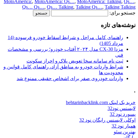
MotoAmerica:
,
MotoAmerica: Qs…
,
MotoAmerica: Talking
,
Qs…
,
Qs… Qs…
,
Qs… Talking
,
Talking Qs…
,
Talking Talking
جستجو برای:
نوشته‌های تازه
راهنمای کامل مراحل و شرایط اسقاط خودرو فرسوده (14
مرداد 1405)
مزدا CX-30 مدل ۲۰۲۴ آفتاب خودرو؛ بررسی و مشخصات
فنی
ثبت نام سامانه سخا تعویض پلاک و احراز سکونت
شرایط واردات خودرو به مناطق آزاد، راهنمای کامل قوانین و
محدودیت ها
واردات خودروی صفر برای اشخاص حقیقی ممنوع شد
.
خرید بک لینک behtarinbacklink.com
لایسنس نود32
پسورد نود 32
اوکلی لایسنس رایگان نود 32
همیار نود 32
بهترین سئو
رایگان