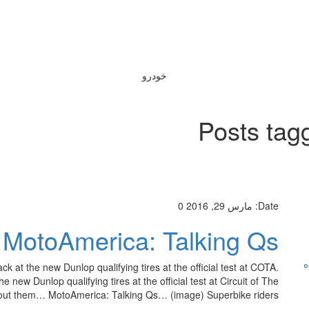
خودرو
Posts tag
Date:
مارس 29, 2016
0
MotoAmerica: Talking Qs…
ه
 at the new Dunlop qualifying tires at the official test at COTA.
 new Dunlop qualifying tires at the official test at Circuit of The
out them… MotoAmerica: Talking Qs… (image) Superbike riders […]