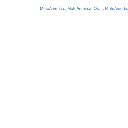
MotoAmerica:
,
MotoAmerica: Qs…
,
MotoAmerica