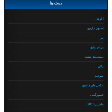
دسته‌ها
آ او دی
استون مارتین
بنز
بی ام دبلیو
دسته‌بندی نشده
رالی
سرعت
عکس های ماشین
لامبورگینی
ماشین 2015