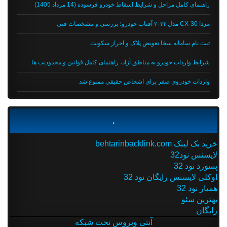
راهنمای کامل مراحل و شرایط اسقاط خودرو فرسوده (14 مرداد 1405)
مزدا CX-30 مدل ۲۰۲۴ آفتاب خودرو؛ بررسی و مشخصات فنی
ثبت نام سامانه سخا تعویض پلاک و احراز سکونت
شرایط واردات خودرو به مناطق آزاد، راهنمای کامل قوانین و محدودیت ها
واردات خودروی صفر برای اشخاص حقیقی ممنوع شد
.
خرید بک لینک behtarinbacklink.com
لایسنس نود32
پسورد نود 32
اوکلی لایسنس رایگان نود 32
همیار نود 32
بهترین سئو
رایگان
آنتی ویروس تحت شبکه