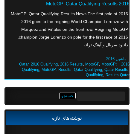
2016 MotoGP: Qatar Qualifying Results
2016 MotoGP: Qatar Qualifying Results News The first pole of
2016 goes to the reigning World Champion Lorenzo with
Marquez and Viñales on the front row. Reigning MotoGP
champion Jorge Lorenzo on pole for the first race of 2016.
دانلود سریال و آهنگ ترانه
ماشین 2016
,
2016 Qualifying
,
2016 Results
,
MotoGP
,
MotoGP:
2016 Qatar
Qualifying
,
MotoGP: Results
,
Qatar Qualifying
,
Qatar Results
,
Qualifying
,
Results Qatar
جستجو
برای:
نوشته‌های تازه