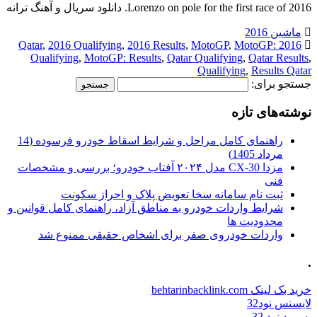
Lorenzo on pole for the first race of 2016. دانلود سریال و آهنگ ترانه
ماشین 2016
,
2016 Qualifying
,
2016 Results
,
MotoGP
,
MotoGP:
2016 Qatar
Qualifying
,
MotoGP: Results
,
Qatar Qualifying
,
Qatar Results
,
Qualifying
,
Results Qatar
جستجو برای:
نوشته‌های تازه
راهنمای کامل مراحل و شرایط اسقاط خودرو فرسوده (14
مرداد 1405)
مزدا CX-30 مدل ۲۰۲۴ آفتاب خودرو؛ بررسی و مشخصات
فنی
ثبت نام سامانه سخا تعویض پلاک و احراز سکونت
شرایط واردات خودرو به مناطق آزاد، راهنمای کامل قوانین و
محدودیت ها
واردات خودروی صفر برای اشخاص حقیقی ممنوع شد
.
خرید بک لینک behtarinbacklink.com
لایسنس نود32
پسورد نود 32