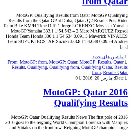
from Qatar
MotoGP: Qualifying Results from Qatar MotoGP Qualifying
Results from the Qatar GP at Doha, Qatar: Q2 Results Pos. Rider
Team Bike KM/H Time Diff. 1 Jorge LORENZO Movistar Yamaha
MotoGP Yamaha 333.1 1’54.543 – 2 Marc MARQUEZ Repsol
Honda Team Honda 330.1 1’54.634 0.091 3 Maverick VIÑALES
Team SUZUKI ECSTAR Suzuki 333.8 1’54.638 0.095 4 Andrea
[…]
ماشین های جدید
From
,
MotoGP: from
,
MotoGP: Qatar
,
MotoGP: Results
,
Qatar
Results
,
Qualifying
,
Qualifying from
,
Qualifying Qatar
,
Results
from
,
Results Qatar
Date:
مارس 20, 2016
0
2016 MotoGP: Qatar
Qualifying Results
2016 MotoGP: Qatar Qualifying Results News The first pole of
2016 goes to the reigning World Champion Lorenzo with Marquez
and Viñales on the front row. Reigning MotoGP champion Jorge