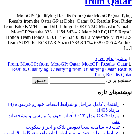
from Qatar
MotoGP: Qualifying Results from Qatar MotoGP Qualifying
Results from the Qatar GP at Doha, Qatar: Q2 Results Pos. Rider
Team Bike KM/H Time Diff. 1 Jorge LORENZO Movistar Yamaha
MotoGP Yamaha 333.1 1’54.543 – 2 Marc MARQUEZ Repsol
Honda Team Honda 330.1 1’54.634 0.091 3 Maverick VIÑALES
Team SUZUKI ECSTAR Suzuki 333.8 1’54.638 0.095 4 Andrea
[…]
ماشین های جدید
From
,
MotoGP: from
,
MotoGP: Qatar
,
MotoGP: Results
,
Qatar
Results
,
Qualifying
,
Qualifying from
,
Qualifying Qatar
,
Results
from
,
Results Qatar
جستجو برای:
نوشته‌های تازه
راهنمای کامل مراحل و شرایط اسقاط خودرو فرسوده (14
مرداد 1405)
مزدا CX-30 مدل ۲۰۲۴ آفتاب خودرو؛ بررسی و مشخصات
فنی
ثبت نام سامانه سخا تعویض پلاک و احراز سکونت
شرایط واردات خودرو به مناطق آزاد، راهنمای کامل قوانین و