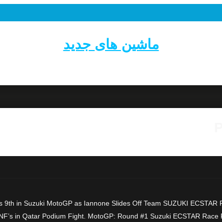
ماشین های جدید
P
 9th in Suzuki MotoGP as Iannone Slides Off Team SUZUKI ECSTAR P
F’s in Qatar Podium Fight. MotoGP: Round #1 Suzuki ECSTAR Race Repo