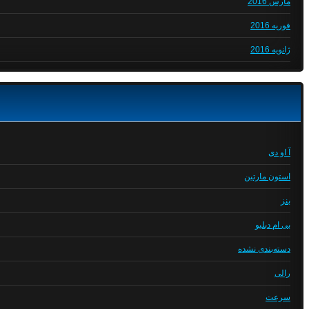
مارس 2016
فوریه 2016
ژانویه 2016
آ او دی
استون مارتین
بنز
بی ام دبلیو
دسته‌بندی نشده
رالی
سرعت