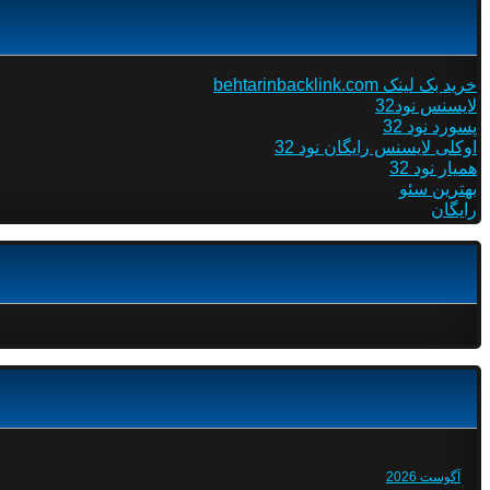
خرید بک لینک behtarinbacklink.com
لایسنس نود32
پسورد نود 32
اوکلی لایسنس رایگان نود 32
همیار نود 32
بهترین سئو
رایگان
آگوست 2026