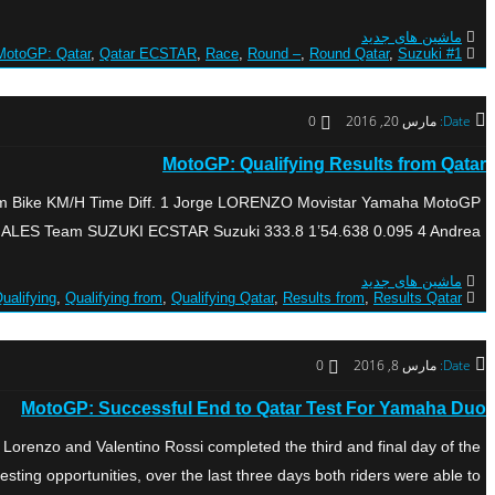
ماشین های جدید
MotoGP: Qatar
,
Qatar ECSTAR
,
Race
,
Round –
,
Round Qatar
,
Suzuki
#1 Qatar
Date:
مارس 20, 2016
0
MotoGP: Qualifying Results from Qatar
Team Bike KM/H Time Diff. 1 Jorge LORENZO Movistar Yamaha MotoGP
ES Team SUZUKI ECSTAR Suzuki 333.8 1’54.638 0.095 4 Andrea […]
ماشین های جدید
ualifying
,
Qualifying from
,
Qualifying Qatar
,
Results from
,
Results Qatar
Date:
مارس 8, 2016
0
MotoGP: Successful End to Qatar Test For Yamaha Duo
enzo and Valentino Rossi completed the third and final day of the
ting opportunities, over the last three days both riders were able to […]