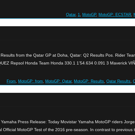
,
1
,
MotoGP
,
MotoGP: ECSTAR
,
g Results from the Qatar GP at Doha, Qatar: Q2 Results Pos. Rider 
EZ Repsol Honda Team Honda 330.1 1’54.634 0.091 3 Maverick VIÑAL
From
,
MotoGP: from
,
MotoGP: Qatar
,
MotoGP: Results
,
Qatar Results
,
Q
Yamaha Press Release: Today Movistar Yamaha MotoGP riders Jorge Lor
al Official MotoGP Test of the 2016 pre-season. In contrast to previous tes