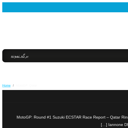
برگه نمونه
Home
/
MotoGP: Qatar
MotoGP: Round #1 Suzuki ECSTAR Race Report – Qatar Rins
Iannone DN