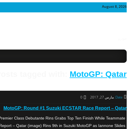
August 8, 2026
خودرو
osts tagged with:
MotoGP: Qatar
Date:
مارس 27, 2017
0
MotoGP: Round #1 Suzuki ECSTAR Race Report – Qatar
remier Class Debutante Rins Grabs Top Ten Finish While Teammate
rt – Qatar (image) Rins 9th in Suzuki MotoGP as Iannone Slides […]