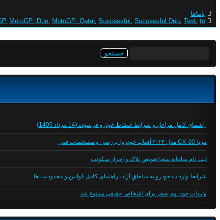
یاماها
GP
,
MotoGP: Duo
,
MotoGP: Qatar
,
Successful
,
Successful Duo
,
Test
,
to
جستجو
برای:
راهنمای کامل مراحل و شرایط اسقاط خودرو فرسوده (14 مرداد 1405)
مزدا CX-30 مدل ۲۰۲۴ آفتاب خودرو؛ بررسی و مشخصات فنی
ثبت نام سامانه سخا تعویض پلاک و احراز سکونت
شرایط واردات خودرو به مناطق آزاد، راهنمای کامل قوانین و محدودیت ها
واردات خودروی صفر برای اشخاص حقیقی ممنوع شد