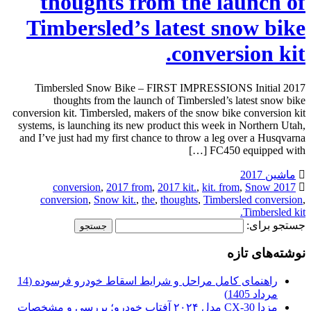
thoughts from the launch of
Timbersled’s latest snow bike
conversion kit.
2017 Timbersled Snow Bike – FIRST IMPRESSIONS Initial
thoughts from the launch of Timbersled’s latest snow bike
conversion kit. Timbersled, makers of the snow bike conversion kit
systems, is launching its new product this week in Northern Utah,
and I’ve just had my first chance to throw a leg over a Husqvarna
FC450 equipped with […]
ماشین 2017
,
2017 from
,
2017 kit.
,
kit. from
,
Snow
2017 conversion
conversion
,
Snow kit.
,
the
,
thoughts
,
Timbersled conversion
,
Timbersled kit.
جستجو برای:
نوشته‌های تازه
راهنمای کامل مراحل و شرایط اسقاط خودرو فرسوده (14
مرداد 1405)
مزدا CX-30 مدل ۲۰۲۴ آفتاب خودرو؛ بررسی و مشخصات