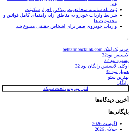
فنی
ثبت نام سامانه سخا تعویض پلاک و احراز سکونت
شرایط واردات خودرو به مناطق آزاد، راهنمای کامل قوانین و
محدودیت ها
واردات خودروی صفر برای اشخاص حقیقی ممنوع شد
.
خرید بک لینک behtarinbacklink.com
لایسنس نود32
پسورد نود 32
اوکلی لایسنس رایگان نود 32
همیار نود 32
بهترین سئو
رایگان
آنتی ویروس تحت شبکه
آخرین دیدگاه‌ها
بایگانی‌ها
آگوست 2026
جولای 2026