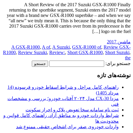
A Short Review of the 2017 Suzuki GSX-R1000 Finally
returning to the sportbike segment, Suzuki enters the 2017 model
year with a brand new GSX-R1000 superbike – and when we say
“all new” we truly mean it. This is because the only thing that the
2017 Suzuki GSX-R1000 carries over from its predecessor is the
logo on the fuel […]
ماشین 2017
A GSX-R1000
,
A of
,
A Suzuki
,
GSX-R1000 of
,
Review GSX-
R1000
,
Review Suzuki
,
Review:
,
Short GSX-R1000
,
Short Suzuki
,
the
جستجو برای:
نوشته‌های تازه
راهنمای کامل مراحل و شرایط اسقاط خودرو فرسوده (14
مرداد 1405)
مزدا CX-30 مدل ۲۰۲۴ آفتاب خودرو؛ بررسی و مشخصات
فنی
ثبت نام سامانه سخا تعویض پلاک و احراز سکونت
شرایط واردات خودرو به مناطق آزاد، راهنمای کامل قوانین و
محدودیت ها
واردات خودروی صفر برای اشخاص حقیقی ممنوع شد