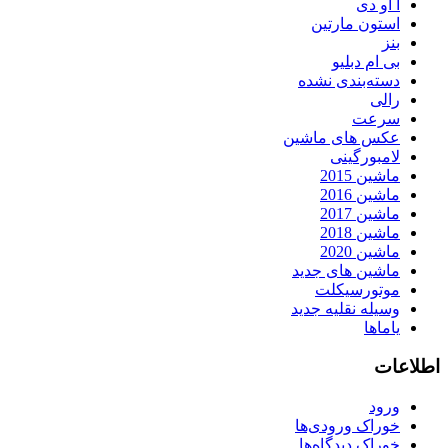
آ او دی
استون مارتین
بنز
بی ام دبلیو
دسته‌بندی نشده
رالی
سرعت
عکس های ماشین
لامبورگینی
ماشین 2015
ماشین 2016
ماشین 2017
ماشین 2018
ماشین 2020
ماشین های جدید
موتورسیکلت
وسیله نقلیه جدید
یاماها
اطلاعات
ورود
خوراک ورودی‌ها
خوراک دیدگاه‌ها