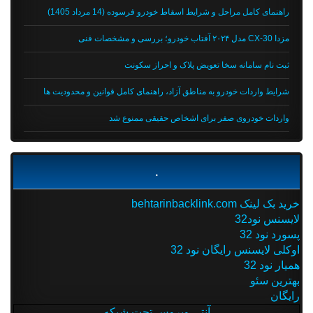
راهنمای کامل مراحل و شرایط اسقاط خودرو فرسوده (14 مرداد 1405)
مزدا CX-30 مدل ۲۰۲۴ آفتاب خودرو؛ بررسی و مشخصات فنی
ثبت نام سامانه سخا تعویض پلاک و احراز سکونت
شرایط واردات خودرو به مناطق آزاد، راهنمای کامل قوانین و محدودیت ها
واردات خودروی صفر برای اشخاص حقیقی ممنوع شد
.
خرید بک لینک behtarinbacklink.com
لایسنس نود32
پسورد نود 32
اوکلی لایسنس رایگان نود 32
همیار نود 32
بهترین سئو
رایگان
آنتی ویروس تحت شبکه