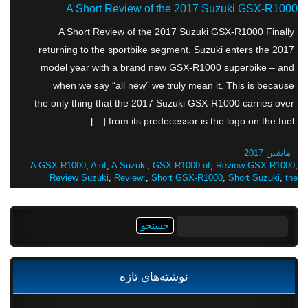
A Short Review of the 2017 Suzuki GSX-R1000
A Short Review of the 2017 Suzuki GSX-R1000 Finally
returning to the sportbike segment, Suzuki enters the 2017
model year with a brand new GSX-R1000 superbike – and
when we say “all new” we truly mean it. This is because
the only thing that the 2017 Suzuki GSX-R1000 carries over
from its predecessor is the logo on the fuel […]
ماشین 2017
A GSX-R1000
,
A of
,
A Suzuki
,
GSX-R1000 of
,
Review GSX-R1000
,
Review Suzuki
,
Review:
,
Short GSX-R1000
,
Short Suzuki
,
the
جستجو
برای:
نوشته‌های تازه