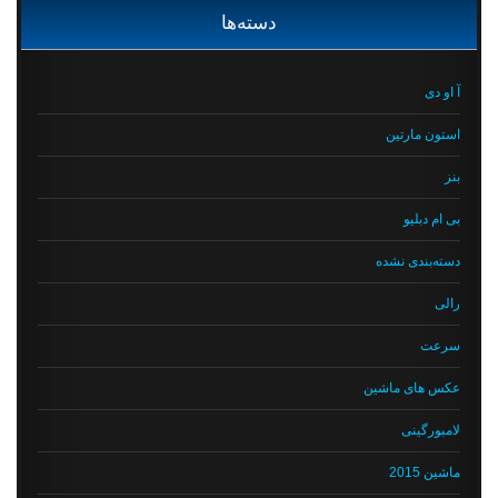
دسته‌ها
آ او دی
استون مارتین
بنز
بی ام دبلیو
دسته‌بندی نشده
رالی
سرعت
عکس های ماشین
لامبورگینی
ماشین 2015