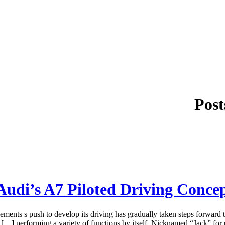
Post
Audi’s A7 Piloted Driving Conc
ts s push to develop its driving has gradually taken steps forward to 
performing a variety of functions by itself. Nicknamed “Jack” for uns