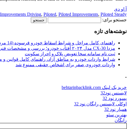
آ او دی
Improvements Driving
,
Piloted
,
Piloted Improvements
,
Piloted Steady
جستجو برای:
نوشته‌های تازه
راهنمای کامل مراحل و شرایط اسقاط خودرو فرسوده (14 مرداد 1405)
مزدا CX-30 مدل ۲۰۲۴ آفتاب خودرو؛ بررسی و مشخصات فنی
ثبت نام سامانه سخا تعویض پلاک و احراز سکونت
شرایط واردات خودرو به مناطق آزاد، راهنمای کامل قوانین و 
واردات خودروی صفر برای اشخاص حقیقی ممنوع شد
.
خرید بک لینک behtarinbacklink.com
لایسنس نود32
پسورد نود 32
اوکلی لایسنس رایگان نود 32
همیار نود 32
بهترین سئو
رایگان