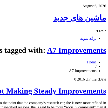
August 6, 2026
ماشین های جدید
خودرو
برگه نمونه
s tagged with:
A7 Improvements
Home
/
A7 Improvements
Date:
می 17, 2016
0
ept Making Steady Improvements
the point that the company’s research car, the is now more refined in
pecified reasons, the is said to be more “socially competent” than it […]