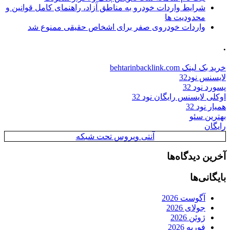
شرایط واردات خودرو به مناطق آزاد، راهنمای کامل قوانین و
محدودیت ها
واردات خودروی صفر برای اشخاص حقیقی ممنوع شد
.
خرید بک لینک behtarinbacklink.com
لایسنس نود32
پسورد نود 32
اوکلی لایسنس رایگان نود 32
همیار نود 32
بهترین سئو
رایگان
آنتی ویروس تحت شبکه
آخرین دیدگاه‌ها
بایگانی‌ها
آگوست 2026
جولای 2026
ژوئن 2026
فوریه 2026