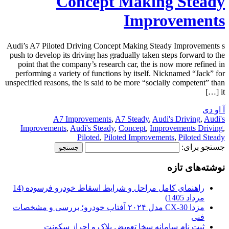
Concept Making Steady
Improvements
Audi’s A7 Piloted Driving Concept Making Steady Improvements s
push to develop its driving has gradually taken steps forward to the
point that the company’s research car, the is now more refined in
performing a variety of functions by itself. Nicknamed “Jack” for
unspecified reasons, the is said to be more “socially competent” than
it […]
آ او دی
A7 Improvements
,
A7 Steady
,
Audi's Driving
,
Audi's
Improvements
,
Audi's Steady
,
Concept
,
Improvements Driving
,
Piloted
,
Piloted Improvements
,
Piloted Steady
جستجو برای:
نوشته‌های تازه
راهنمای کامل مراحل و شرایط اسقاط خودرو فرسوده (14
مرداد 1405)
مزدا CX-30 مدل ۲۰۲۴ آفتاب خودرو؛ بررسی و مشخصات
فنی
ثبت نام سامانه سخا تعویض پلاک و احراز سکونت