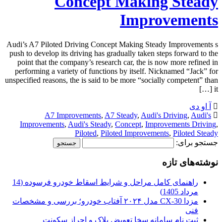
Concept Making Steady
Improvements
Audi’s A7 Piloted Driving Concept Making Steady Improvements s
push to develop its driving has gradually taken steps forward to the
point that the company’s research car, the is now more refined in
performing a variety of functions by itself. Nicknamed “Jack” for
unspecified reasons, the is said to be more “socially competent” than
it […]
آ او دی
A7 Improvements
,
A7 Steady
,
Audi's Driving
,
Audi's
Improvements
,
Audi's Steady
,
Concept
,
Improvements Driving
,
Piloted
,
Piloted Improvements
,
Piloted Steady
جستجو برای:
نوشته‌های تازه
راهنمای کامل مراحل و شرایط اسقاط خودرو فرسوده (14
مرداد 1405)
مزدا CX-30 مدل ۲۰۲۴ آفتاب خودرو؛ بررسی و مشخصات
فنی
ثبت نام سامانه سخا تعویض پلاک و احراز سکونت