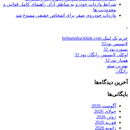
شرایط واردات خودرو به مناطق آزاد، راهنمای کامل قوانین و
محدودیت ها
واردات خودروی صفر برای اشخاص حقیقی ممنوع شد
.
خرید بک لینک behtarinbacklink.com
لایسنس نود32
پسورد نود 32
اوکلی لایسنس رایگان نود 32
همیار نود 32
بهترین سئو
رایگان
آخرین دیدگاه‌ها
بایگانی‌ها
آگوست 2026
جولای 2026
ژوئن 2026
فوریه 2026
ژانویه 2026