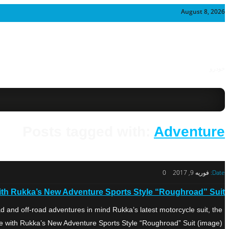
August 8, 2026
خودرو
Posts tagged with:
Adventure
Date:
فوریه 9, 2017
0
th Rukka’s New Adventure Sports Style “Roughroad” Suit
 and off-road adventures in mind Rukka’s latest motorcycle suit, the
 with Rukka’s New Adventure Sports Style “Roughroad” Suit (image) […]