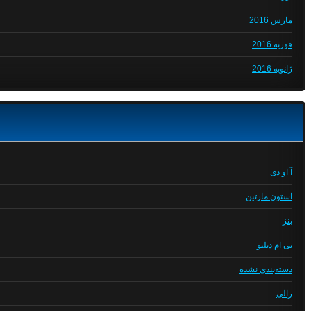
مارس 2016
فوریه 2016
ژانویه 2016
آ او دی
استون مارتین
بنز
بی ام دبلیو
دسته‌بندی نشده
رالی