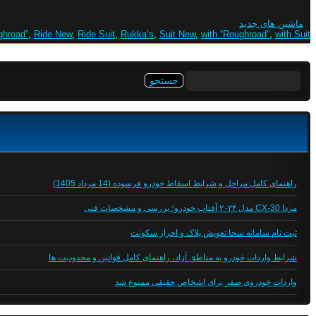
ماشین های جدید
ghroad”
,
Ride New
,
Ride Suit
,
Rukka’s
,
Suit New
,
with “Roughroad”
,
with Suit
جستجو
برای:
راهنمای کامل مراحل و شرایط اسقاط خودرو فرسوده (14 مرداد 1405)
مزدا CX-30 مدل ۲۰۲۴ آفتاب خودرو؛ بررسی و مشخصات فنی
ثبت نام سامانه سخا تعویض پلاک و احراز سکونت
شرایط واردات خودرو به مناطق آزاد، راهنمای کامل قوانین و محدودیت ها
واردات خودروی صفر برای اشخاص حقیقی ممنوع شد