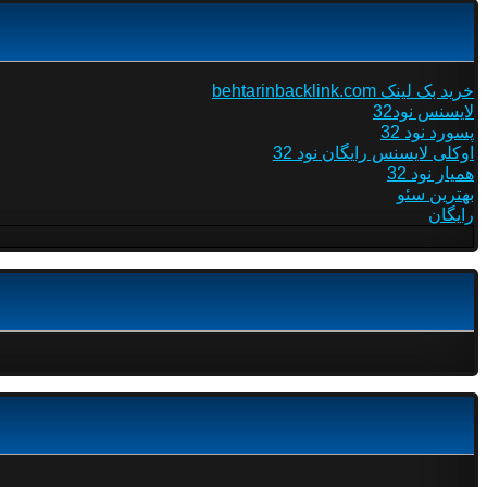
خرید بک لینک behtarinbacklink.com
لایسنس نود32
پسورد نود 32
اوکلی لایسنس رایگان نود 32
همیار نود 32
بهترین سئو
رایگان