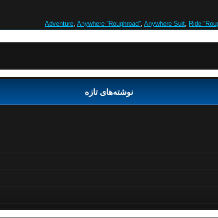
Adventure
,
Anywhere “Roughroad”
,
Anywhere Suit
,
Ride “Rou
نوشته‌های تازه