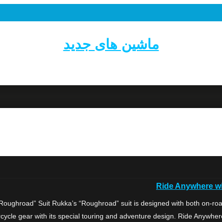
ماشین های جدید
Ride Anywhere wi
oughroad” Suit Rukka’s “Roughroad” suit is designed with both on-road
ycle gear with its special touring and adventure design. Ride Anywhere