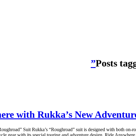
Posts tag
ere with Rukka’s New Adventure
ghroad” Suit Rukka’s “Roughroad” suit is designed with both on-road 
cle gear with its special touring and adventure design. Ride Anywhere