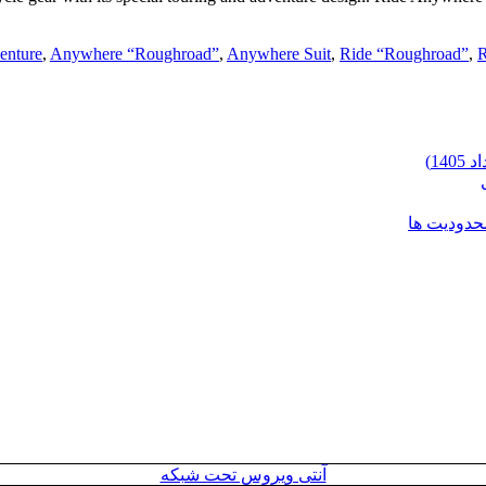
enture
,
Anywhere “Roughroad”
,
Anywhere Suit
,
Ride “Roughroad”
,
R
محدودیت ها
آنتی ویروس تحت شبکه