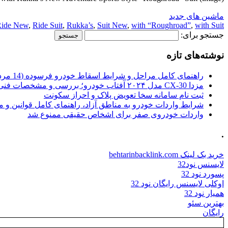
ماشین های جدید
ide New
,
Ride Suit
,
Rukka’s
,
Suit New
,
with “Roughroad”
,
with Suit
جستجو برای:
نوشته‌های تازه
راهنمای کامل مراحل و شرایط اسقاط خودرو فرسوده (14 مرداد 1405)
مزدا CX-30 مدل ۲۰۲۴ آفتاب خودرو؛ بررسی و مشخصات فنی
ثبت نام سامانه سخا تعویض پلاک و احراز سکونت
شرایط واردات خودرو به مناطق آزاد، راهنمای کامل قوانین و 
واردات خودروی صفر برای اشخاص حقیقی ممنوع شد
.
خرید بک لینک behtarinbacklink.com
لایسنس نود32
پسورد نود 32
اوکلی لایسنس رایگان نود 32
همیار نود 32
بهترین سئو
رایگان