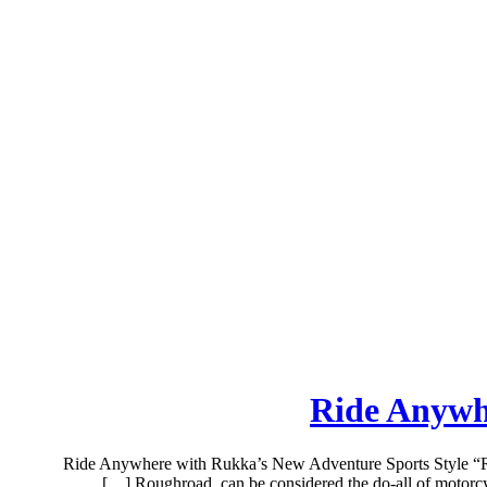
Ride Anywh
Ride Anywhere with Rukka’s New Adventure Sports Style “Rou
Roughroad, can be considered the do-all of motorcy