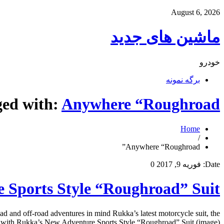
August 6, 2026
ماشین های جدید
خودرو
برگه نمونه
ged with:
Anywhere “Roughroad”
Home
/
Anywhere “Roughroad”
Date:
فوریه 9, 2017
0
 Sports Style “Roughroad” Suit
and off-road adventures in mind Rukka’s latest motorcycle suit, the
 with Rukka’s New Adventure Sports Style “Roughroad” Suit (image) […]