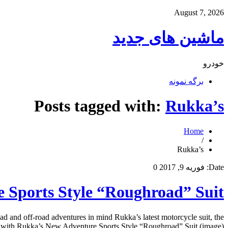
August 7, 2026
ماشین های جدید
خودرو
برگه نمونه
Posts tagged with:
Rukka’s
Home
/
Rukka’s
Date:
فوریه 9, 2017
0
 Sports Style “Roughroad” Suit
and off-road adventures in mind Rukka’s latest motorcycle suit, the
 with Rukka’s New Adventure Sports Style “Roughroad” Suit (image) […]