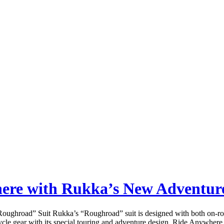
ere with Rukka’s New Adventure
ghroad” Suit Rukka’s “Roughroad” suit is designed with both on-road 
cle gear with its special touring and adventure design. Ride Anywhere