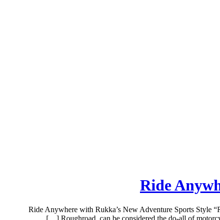
Ride Anywh
Ride Anywhere with Rukka’s New Adventure Sports Style “Rou
Roughroad, can be considered the do-all of motorcy