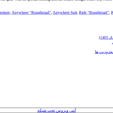
enture
,
Anywhere “Roughroad”
,
Anywhere Suit
,
Ride “Roughroad”
,
R
محدودیت ها
آنتی ویروس تحت شبکه