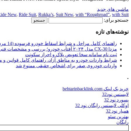
ماشین های جدید
ide New
,
Ride Suit
,
Rukka’s
,
Suit New
,
with “Roughroad”
,
with Suit
جستجو برای:
نوشته‌های تازه
راهنمای کامل مراحل و شرایط اسقاط خودرو فرسوده (14 مرداد 1405)
مزدا CX-30 مدل ۲۰۲۴ آفتاب خودرو؛ بررسی و مشخصات فنی
ثبت نام سامانه سخا تعویض پلاک و احراز سکونت
شرایط واردات خودرو به مناطق آزاد، راهنمای کامل قوانین و 
واردات خودروی صفر برای اشخاص حقیقی ممنوع شد
.
خرید بک لینک behtarinbacklink.com
لایسنس نود32
پسورد نود 32
اوکلی لایسنس رایگان نود 32
همیار نود 32
بهترین سئو
رایگان