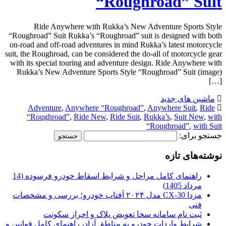
“Roughroad” Suit
Ride Anywhere with Rukka’s New Adventure Sports Style
“Roughroad” Suit Rukka’s “Roughroad” suit is designed with both
on-road and off-road adventures in mind Rukka’s latest motorcycle
suit, the Roughroad, can be considered the do-all of motorcycle gear
with its special touring and adventure design. Ride Anywhere with
Rukka’s New Adventure Sports Style “Roughroad” Suit (image)
[…]
ماشین های جدید
Adventure
,
Anywhere “Roughroad”
,
Anywhere Suit
,
Ride
“Roughroad”
,
Ride New
,
Ride Suit
,
Rukka’s
,
Suit New
,
with
“Roughroad”
,
with Suit
جستجو برای:
نوشته‌های تازه
راهنمای کامل مراحل و شرایط اسقاط خودرو فرسوده (14
مرداد 1405)
مزدا CX-30 مدل ۲۰۲۴ آفتاب خودرو؛ بررسی و مشخصات
فنی
ثبت نام سامانه سخا تعویض پلاک و احراز سکونت
شرایط واردات خودرو به مناطق آزاد، راهنمای کامل قوانین و