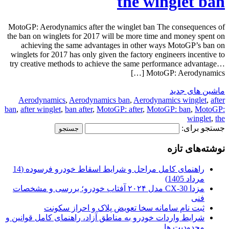
the winglet ban
MotoGP: Aerodynamics after the winglet ban The consequences of
the ban on winglets for 2017 will be more time and money spent on
achieving the same advantages in other ways MotoGP’s ban on
winglets for 2017 has only given the factory engineers incentive to
try creative methods to achieve the same performance advantage…
MotoGP: Aerodynamics […]
ماشین های جدید
Aerodynamics
,
Aerodynamics ban
,
Aerodynamics winglet
,
after
ban
,
after winglet
,
ban after
,
MotoGP: after
,
MotoGP: ban
,
MotoGP:
winglet
,
the
جستجو برای:
نوشته‌های تازه
راهنمای کامل مراحل و شرایط اسقاط خودرو فرسوده (14
مرداد 1405)
مزدا CX-30 مدل ۲۰۲۴ آفتاب خودرو؛ بررسی و مشخصات
فنی
ثبت نام سامانه سخا تعویض پلاک و احراز سکونت
شرایط واردات خودرو به مناطق آزاد، راهنمای کامل قوانین و
محدودیت ها