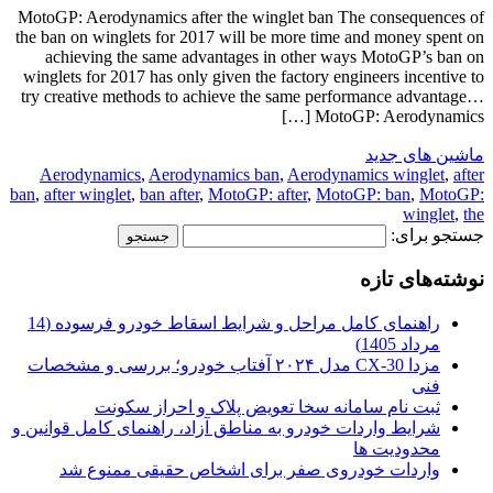
MotoGP: Aerodynamics after the winglet ban The consequences of
the ban on winglets for 2017 will be more time and money spent on
achieving the same advantages in other ways MotoGP’s ban on
winglets for 2017 has only given the factory engineers incentive to
try creative methods to achieve the same performance advantage…
MotoGP: Aerodynamics […]
ماشین های جدید
Aerodynamics
,
Aerodynamics ban
,
Aerodynamics winglet
,
after
ban
,
after winglet
,
ban after
,
MotoGP: after
,
MotoGP: ban
,
MotoGP:
winglet
,
the
جستجو برای:
نوشته‌های تازه
راهنمای کامل مراحل و شرایط اسقاط خودرو فرسوده (14
مرداد 1405)
مزدا CX-30 مدل ۲۰۲۴ آفتاب خودرو؛ بررسی و مشخصات
فنی
ثبت نام سامانه سخا تعویض پلاک و احراز سکونت
شرایط واردات خودرو به مناطق آزاد، راهنمای کامل قوانین و
محدودیت ها
واردات خودروی صفر برای اشخاص حقیقی ممنوع شد