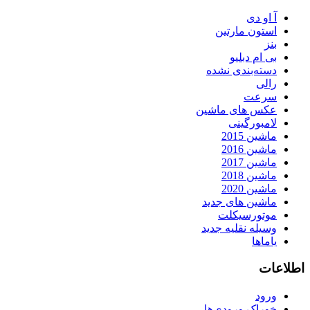
آ او دی
استون مارتین
بنز
بی ام دبلیو
دسته‌بندی نشده
رالی
سرعت
عکس های ماشین
لامبورگینی
ماشین 2015
ماشین 2016
ماشین 2017
ماشین 2018
ماشین 2020
ماشین های جدید
موتورسیکلت
وسیله نقلیه جدید
یاماها
اطلاعات
ورود
خوراک ورودی‌ها