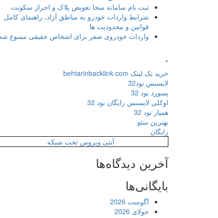
ثبت نام سامانه سخا تعویض پلاک و احراز سکونت
شرایط واردات خودرو به مناطق آزاد، راهنمای کامل
قوانین و محدودیت ها
واردات خودروی صفر برای اشخاص حقیقی ممنوع شد
.
خرید بک لینک behtarinbacklink.com
لایسنس نود32
پسورد نود 32
اوکلی لایسنس رایگان نود 32
همیار نود 32
بهترین سئو
رایگان
آنتی ویروس تحت شبکه
آخرین دیدگاه‌ها
بایگانی‌ها
آگوست 2026
جولای 2026