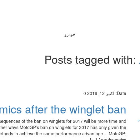
خودرو
Posts tagged with:
Date:
اکتبر 12, 2016
0
cs after the winglet ban
ه
equences of the ban on winglets for 2017 will be more time and
her ways MotoGP’s ban on winglets for 2017 has only given the
ve methods to achieve the same performance advantage… MotoGP:
Aerodynamics […]