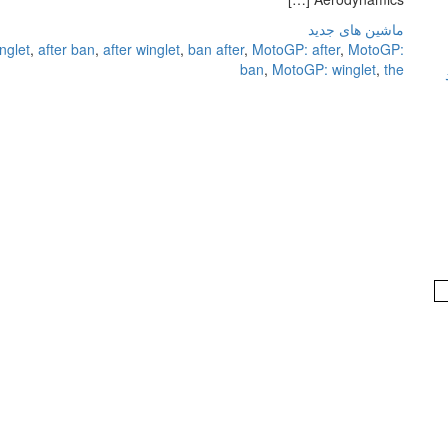
ماشین های جدید
nglet
,
after ban
,
after winglet
,
ban after
,
MotoGP: after
,
MotoGP:
ban
,
MotoGP: winglet
,
the