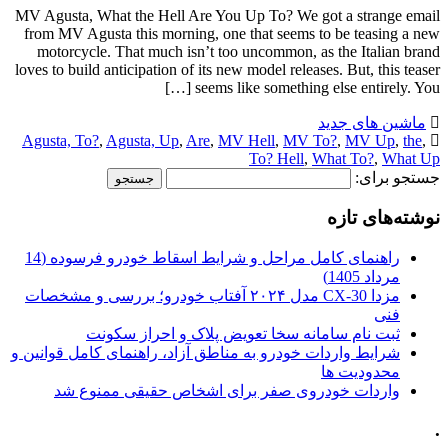
MV Agusta, What the Hell Are You Up To? We got a strange email
from MV Agusta this morning, one that seems to be teasing a new
motorcycle. That much isn’t too uncommon, as the Italian brand
loves to build anticipation of its new model releases. But, this teaser
seems like something else entirely. You […]
ماشین های جدید
Agusta, To?
,
Agusta, Up
,
Are
,
MV Hell
,
MV To?
,
MV Up
,
the
,
To? Hell
,
What To?
,
What Up
جستجو برای:
نوشته‌های تازه
راهنمای کامل مراحل و شرایط اسقاط خودرو فرسوده (14
مرداد 1405)
مزدا CX-30 مدل ۲۰۲۴ آفتاب خودرو؛ بررسی و مشخصات
فنی
ثبت نام سامانه سخا تعویض پلاک و احراز سکونت
شرایط واردات خودرو به مناطق آزاد، راهنمای کامل قوانین و
محدودیت ها
واردات خودروی صفر برای اشخاص حقیقی ممنوع شد
.