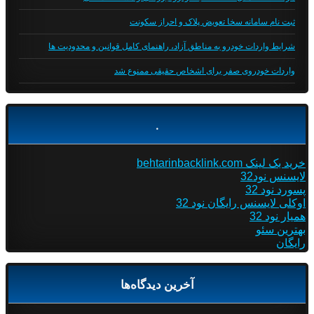
ثبت نام سامانه سخا تعویض پلاک و احراز سکونت
شرایط واردات خودرو به مناطق آزاد، راهنمای کامل قوانین و محدودیت ها
واردات خودروی صفر برای اشخاص حقیقی ممنوع شد
.
خرید بک لینک behtarinbacklink.com
لایسنس نود32
پسورد نود 32
اوکلی لایسنس رایگان نود 32
همیار نود 32
بهترین سئو
رایگان
آخرین دیدگاه‌ها