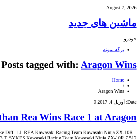
August 7, 2026
ماشین های جدید
خودرو
برگه نمونه
Posts tagged with:
Aragon Wins
Home
/
Aragon Wins
Date:
آوریل 4, 2017
0
han Rea Wins Race 1 at Aragon
ike Diff. 1 J. REA Kawasaki Racing Team Kawasaki Ninja ZX-10R –
3 T. SYKES Kawasaki Racing Team Kawasaki Ninja ZX-10R 7.512 […]