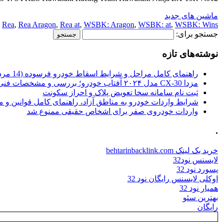
ماشین های جدید
,
Rea
,
Rea Aragon
,
Rea at
,
WSBK: Aragon
,
WSBK: at
,
WSBK: Wins
جستجو برای:
نوشته‌های تازه
راهنمای کامل مراحل و شرایط اسقاط خودرو فرسوده (14 مرداد 1405)
مزدا CX-30 مدل ۲۰۲۴ آفتاب خودرو؛ بررسی و مشخصات فنی
ثبت نام سامانه سخا تعویض پلاک و احراز سکونت
شرایط واردات خودرو به مناطق آزاد، راهنمای کامل قوانین و 
واردات خودروی صفر برای اشخاص حقیقی ممنوع شد
.
خرید بک لینک behtarinbacklink.com
لایسنس نود32
پسورد نود 32
اوکلی لایسنس رایگان نود 32
همیار نود 32
بهترین سئو
رایگان