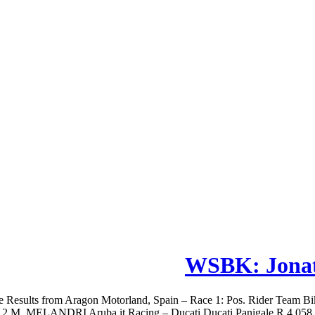
WSBK: Jonat
 Results from Aragon Motorland, Spain – Race 1: Pos. Rider Team B
2 M. MELANDRI Aruba.it Racing – Ducati Ducati Panigale R 4.058 