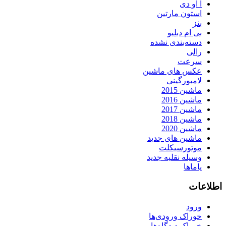
آ او دی
استون مارتین
بنز
بی ام دبلیو
دسته‌بندی نشده
رالی
سرعت
عکس های ماشین
لامبورگینی
ماشین 2015
ماشین 2016
ماشین 2017
ماشین 2018
ماشین 2020
ماشین های جدید
موتورسیکلت
وسیله نقلیه جدید
یاماها
اطلاعات
ورود
خوراک ورودی‌ها
خوراک دیدگاه‌ها