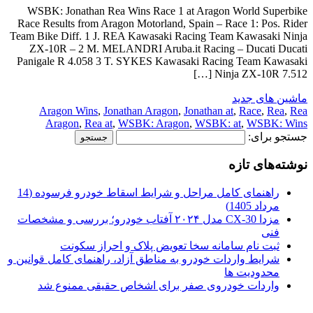
WSBK: Jonathan Rea Wins Race 1 at Aragon World Superbike
Race Results from Aragon Motorland, Spain – Race 1: Pos. Rider
Team Bike Diff. 1 J. REA Kawasaki Racing Team Kawasaki Ninja
ZX-10R – 2 M. MELANDRI Aruba.it Racing – Ducati Ducati
Panigale R 4.058 3 T. SYKES Kawasaki Racing Team Kawasaki
Ninja ZX-10R 7.512 […]
ماشین های جدید
Aragon Wins
,
Jonathan Aragon
,
Jonathan at
,
Race
,
Rea
,
Rea
Aragon
,
Rea at
,
WSBK: Aragon
,
WSBK: at
,
WSBK: Wins
جستجو برای:
نوشته‌های تازه
راهنمای کامل مراحل و شرایط اسقاط خودرو فرسوده (14
مرداد 1405)
مزدا CX-30 مدل ۲۰۲۴ آفتاب خودرو؛ بررسی و مشخصات
فنی
ثبت نام سامانه سخا تعویض پلاک و احراز سکونت
شرایط واردات خودرو به مناطق آزاد، راهنمای کامل قوانین و
محدودیت ها
واردات خودروی صفر برای اشخاص حقیقی ممنوع شد
.